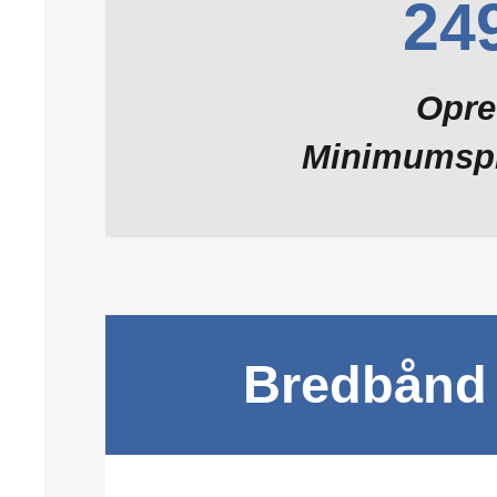
249
Opret
Minimumspri
Bredbånd v